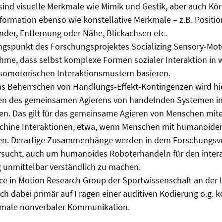
sind visuelle Merkmale wie Mimik und Gestik, aber auch Kö
ormation ebenso wie konstellative Merkmale – z.B. Positio
der, Entfernung oder Nähe, Blickachsen etc.
angspunkt des Forschungsprojektes Socializing Sensory-Mot
hme, dass selbst komplexe Formen sozialer Interaktion in w
somotorischen Interaktionsmustern basieren.
s Beherrschen von Handlungs-Effekt-Kontingenzen wird hie
en des gemeinsamen Agierens von handelnden Systemen in
en. Das gilt für das gemeinsame Agieren von Menschen mit
chine Interaktionen, etwa, wenn Menschen mit humanoide
en. Derartige Zusammenhänge werden in dem Forschungs
rsucht, auch um humanoides Roboterhandeln für den inter
 unmittelbar verständlich zu machen.
nce in Motion Research Group der Sportwissenschaft an der L
ch dabei primär auf Fragen einer auditiven Kodierung o.g. k
kmale nonverbaler Kommunikation.