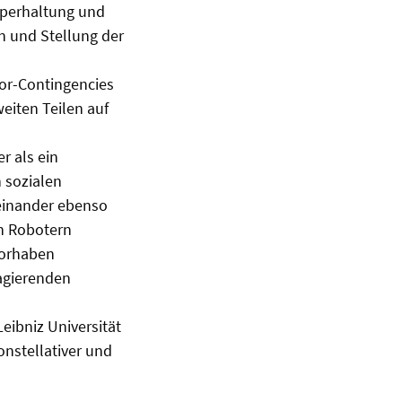
rperhaltung und
n und Stellung der
or-Contingencies
eiten Teilen auf
r als ein
 sozialen
einander ebenso
n Robotern
vorhaben
agierenden
eibniz Universität
onstellativer und