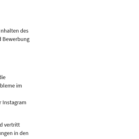
Inhalten des
nd Bewerbung
die
robleme im
r Instagram
 vertritt
zungen in den