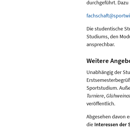
durchgeführt. Dazu 
fachschaft@sportwi
Die studentische St
Studiums, den Mod
ansprechbar.
Weitere Angeb
Unabhängig der Stu
Erstsemesterbegrüß
Sportstudium. Auße
Turniere
,
Glühweina
veröffentlich.
Abgesehen davon enga
die
Interessen der 