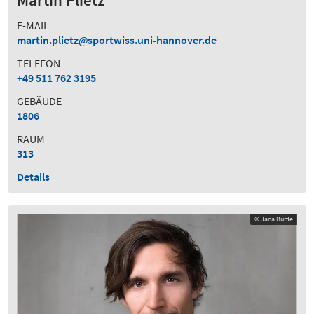
E-MAIL
martin.plietz
sportwiss.uni-hannover.de
TELEFON
+49 511 762 3195
GEBÄUDE
1806
RAUM
313
Details
© Jana Bünte