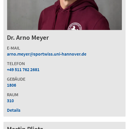
Dr. Arno Meyer
E-MAIL
arno.meyer
sportwiss.uni-hannover.de
TELEFON
+49 511 762 2681
GEBÄUDE
1806
RAUM
310
Details
Martin Plietz