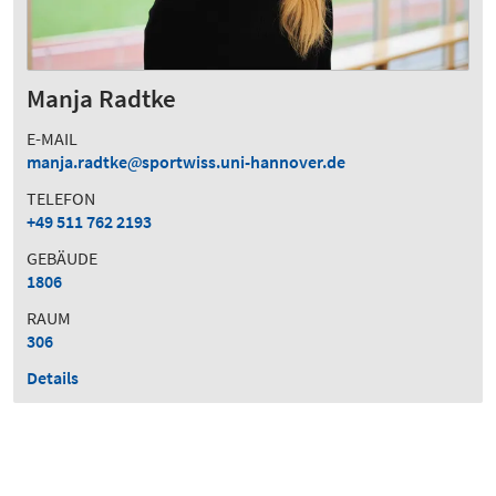
Manja Radtke
E-MAIL
manja.radtke
sportwiss.uni-hannover.de
TELEFON
+49 511 762 2193
GEBÄUDE
1806
RAUM
306
Details