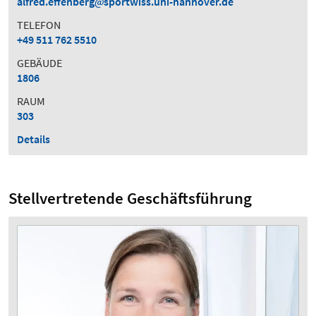
alfred.effenberg
sportwiss.uni-hannover.de
TELEFON
+49 511 762 5510
GEBÄUDE
1806
RAUM
303
Details
Stellvertretende Geschäftsführung