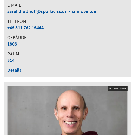
E-MAIL
sarah.holthoff
sportwiss.uni-hannover.de
TELEFON
+49 511 762 19444
GEBÄUDE
1806
RAUM
314
Details
© Jana Bünte