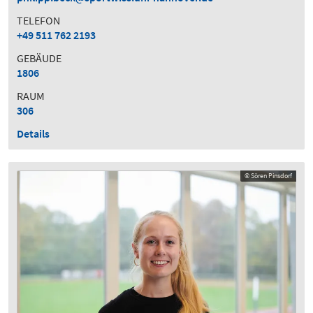
TELEFON
+49 511 762 2193
GEBÄUDE
1806
RAUM
306
Details
© Sören Pinsdorf