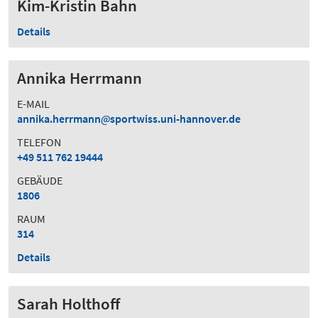
Kim-Kristin Bahn
Details
Annika Herrmann
E-MAIL
annika.herrmann
sportwiss.uni-hannover.de
TELEFON
+49 511 762 19444
GEBÄUDE
1806
RAUM
314
Details
Sarah Holthoff